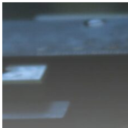
Ir
al
contenido