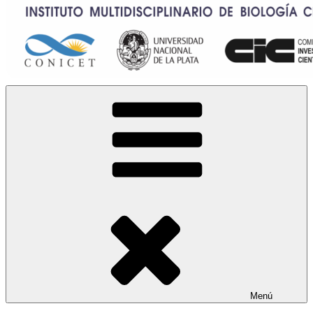
IMBICE
Instituto Multidisciplinario de Biología Celular
Menú