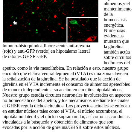
alimentos y el
mantenimiento
de la
homeostasis
energética.
Numerosas
evidencias
muestran que
Inmuno-histoquímica fluorescente anti-orexina
la ghrelina
(rojo) y anti-GFP (verde) en hipotálamo lateral
también actúa
de ratones GHSR-GFP.
sobre circuitos
hedónicos del
apetito, como la vía mesolímbica. En relación a esto, nuestro grupo
encontró que el área ventral tegmental (VTA) es una zona clave en
la señalización de la ghrelina. Se ha postulado que la acción de
ghrelina en el VTA incrementa el consumo de alimentos apetecibles
de manera independiente a su acción en circuitos hipotalámicos.
Nuestro grupo estudia circuitos neuronales involucrados en aspectos
no-homeostáticos del apetito, y los mecanismos mediante los cuales
el GHSR regula dichos circuitos. Los proyectos actuales se enfocan
en estudiar núcleos tales como el VTA, el núcleo accumbens, el
hipotálamo lateral y el núcleo supramamilar, así como las conductas
vinculadas a la búsqueda y obtención de alimentos que son
evocadas por la acción de ghrelina/GHSR sobre estos núcleos.