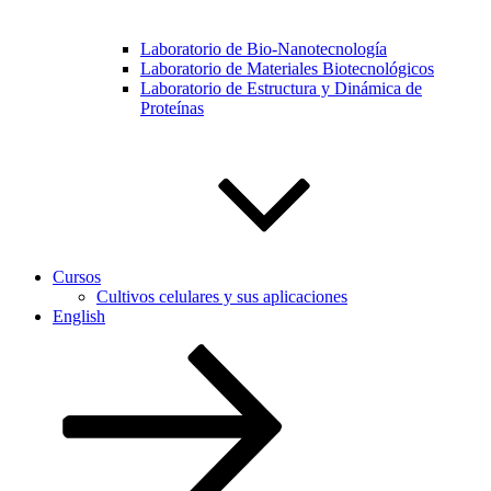
Laboratorio de Bio-Nanotecnología
Laboratorio de Materiales Biotecnológicos
Laboratorio de Estructura y Dinámica de
Proteínas
Cursos
Cultivos celulares y sus aplicaciones
English
Bajá
para
ver
el
contenido