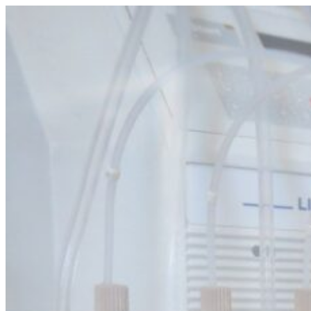
Ir
al
contenido