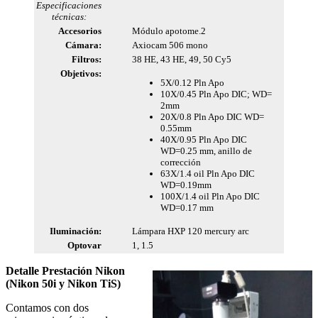
Especificaciones
técnicas:
Accesorios
Módulo apotome.2
Cámara:
Axiocam 506 mono
Filtros:
38 HE, 43 HE, 49, 50 Cy5
Objetivos:
5X/0.12 Pln Apo
10X/0.45 Pln Apo DIC; WD=
2mm
20X/0.8 Pln Apo DIC WD=
0.55mm
40X/0.95 Pln Apo DIC
WD=0.25 mm, anillo de
corrección
63X/1.4 oil Pln Apo DIC
WD=0.19mm
100X/1.4 oil Pln Apo DIC
WD=0.17 mm
Iluminación:
Lámpara HXP 120 mercury arc
Optovar
1, 1.5
Detalle Prestación Nikon
(Nikon 50i y Nikon TiS)
Contamos con dos