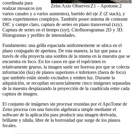
coordinada para
Zeiss Axio Observer.Z1 – Apotome.2
realizar mosaicos (en
varios canales y a varios aumentos), barrido del eje Z (Z stack), y
otros experimentos complejos. También posee sistema de contraste
DIC y campo claro, captura de series en plano transversal (xzy).
Captura de series en el tiempo (xyt). Citofluorogramas 2D y 3D.
Histogramas y perfiles de intensidades.
Fundamento: una grilla espaciada uniformemente se ubica en el
plano conjugado de apertura. De esta manera, la luz que pasa a
través de ella proyecta una sombra de la misma en la muestra que se
encuentra en foco. En los casos en que el espécimen es
relativamente grueso, la imagen suele ser borrosa por que se colecta
información (luz) de planos superiores e inferiores (fuera de foco)
que también están siendo excitados y emiten luz. Durante la
adquisición, se recopilan secuencialmente cinco imágenes separadas
de la muestra desplazando la proyección de la cuadrícula entre cada
captura de imagen.
El conjunto de imágenes sin procesar reunidas por el ApoTome de
Zeiss procesa con una función algebraica simple mediante el
software de la aplicación para producir una imagen derivada,
brillante y nítida, libre de la borrosidad que surge de los planos
focales.