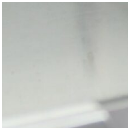
Ir
al
contenido