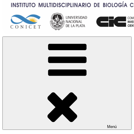
IMBICE
Instituto Multidisciplinario de Biología Celular
Menú